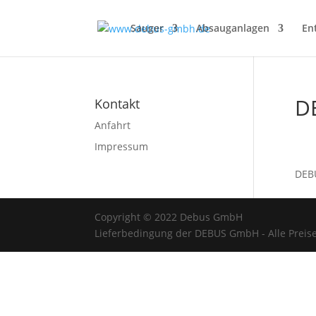
Sauger
Absauganlagen
En
D
Kontakt
Anfahrt
Impressum
DEBU
Copyright © 2022 Debus GmbH
Lieferbedingung der DEBUS GmbH - Alle Preise 