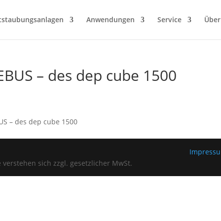
tstaubungsanlagen
Anwendungen
Service
Über
EBUS – des dep cube 1500
S – des dep cube 1500
Impress
verstehen sich zzgl. gesetzlicher MwSt.