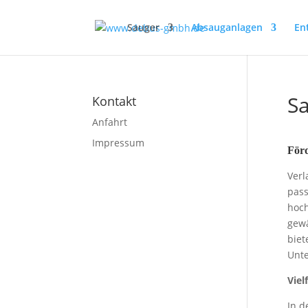
Sauger
Absauganlagen
En
Sa
Kontakt
Anfahrt
Impressum
Förd
Verl
pas
hoch
gewä
biet
Unte
Viel
In d