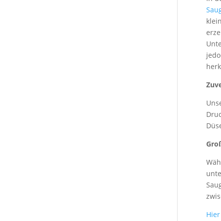
Sau
klei
erze
Unte
jedo
herk
Zuve
Unse
Druc
Düse
Gro
Wähl
unte
Saug
zwis
Hier