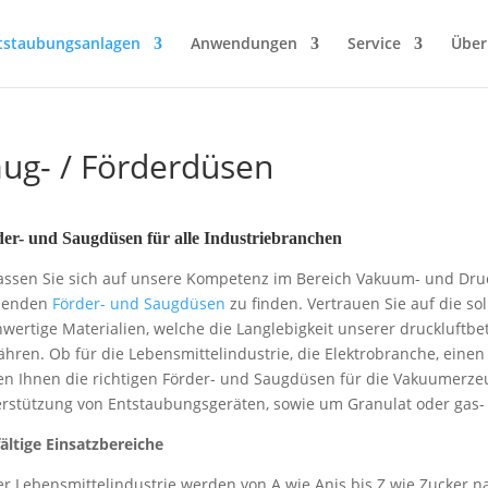
tstaubungsanlagen
Anwendungen
Service
Über
ug- / Förderdüsen
er- und Saugdüsen für alle Industriebranchen
assen Sie sich auf unsere Kompetenz im Bereich Vakuum- und Druck
senden
Förder- und Saugdüsen
zu finden. Vertrauen Sie auf die s
wertige Materialien, welche die Langlebigkeit unserer druckluft
hren. Ob für die Lebensmittelindustrie, die Elektrobranche, eine
en Ihnen die richtigen Förder- und Saugdüsen für die Vakuumerzeu
rstützung von Entstaubungsgeräten, sowie um Granulat oder gas-
fältige Einsatzbereiche
er Lebensmittelindustrie werden von A wie Anis bis Z wie Zucker 