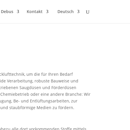
 Debus
Kontakt
Deutsch
lufttechnik, um die für Ihren Bedarf
olide Verarbeitung, robuste Bauweise und
betriebenen Saugdüsen und Förderdüsen
n Chemiebetrieb oder eine andere Branche: Wir
gung, Be- und Entlüftungsarbeiten, zur
 und staubförmige Medien zu fördern.
nahezu alle dort vorkommenden Stoffe mittels