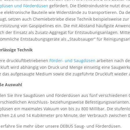
gdüsen und Förderdüsen
gefördert. Die Elektroindustrie nutzt dr
ne elektronische Bauteile wie Widerstände zu transportieren. Da 
ugt, setzen auch Chemiebetriebe diese Technik beispielsweise zur
rstützung von Gaspipelines ein. Die mit Abstand häufigste Anwe
ch der Einsatz als Zusatz-Aggregat für Entstaubungsanlagen. Mitte
ömmliche Entstaubungsgeräte als „Staubsauger“ für Reinigungsarb
rlässige Technik
re druckluftbetriebenen
Förder- und Saugdüsen
arbeiten nach de
kluft wird abhängig von Druck und Menge einseitig eine Saugwirkun
 das aufgesaugte Medium sowie die zugeführte Druckluft wieder 
ße Auswahl
en Sie Ihre Saugdüsen und Förderdüsen aus fünf verschiedenen G
rschiedlichen Anschluss- beziehungsweise Befestigungsvarianten.
düsen ein maximales Vakuum von bis zu 800 Millibar. Die stufenl
chen 2,6 und 14 Kubikmeter pro Minute, der Verbrauch zwischen 
erfahre Sie mehr über unsere DEBUS Saug- und Förderdüsen.