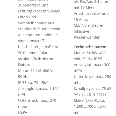
als Ein/Aus-Schalter,
Zubehörkorb und
mit 10 Meter
Erdungskabel mit Zange.
Anschlusskabel und
Filter- und
16 Amp.
Sammelbehälter aus
CEE-Normstecker
Stahlblech,feuerverzinkt.
inklusive
Alle anderen Stahlteile
Phasenwender.
sind kunststoff-
beschichtet gemäß RAL,
Technische Daten:
5015 himmelblau
Motor: 3,0 kW; 400
struktur.
Technische
Volt; 50 Hz; IP 55
Daten:
Ansaugluft max.: 300
Motor: 11 kW; 400 Volt;
m³/h
50 Hz;
Unterdruck max.: 250
IP 55, ca. 79 dB(A)
mbar
Ansaugluft, max.: 1.100
Schallpegel: ca. 75 dB
m³/h
(A) nach DIN 45635
Unterdruck, max.: 270
Maße (LxBxH):. ca.
mbar
1.500 x 700 x 1.570
HEPA-
mm