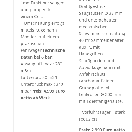
1mmFunktion: saugen
Drahtgestrick,
und pumpen in
Saugstutzen Ø 38 mm
einem Gerät
und untergebauter
– Umschaltung erfolgt
mechanischer
mittels Kugelhahn
Schwimmereinrichtung.
Montiert auf einem
40-ltr-Sammelbehälter
praktischen
aus PE mit
Fahrwagen
Technische
Handgriffen,
Daten bei 6 bar:
Schrägboden und
Ansaugluft max.: 280
Ablaufkugelhahn mit
m3/h
Anfahrschutz.
Luftverbr.: 80 m3/h
Fahrbar auf einer
Unterdruck max.: 340
Grundplatte mit
mbar
Preis: 4.999 Euro
Lenkrollen Ø 200 mm
netto ab Werk
mit Edelstahlgehäuse.
– Vorführsauger – stark
reduziert!
Preis: 2.990 Euro netto