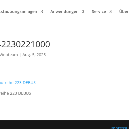
tstaubungsanlagen
Anwendungen
Service
Über
42230221000
Webteam
|
Aug. 5, 2025
reihe 223 DEBUS
Impress