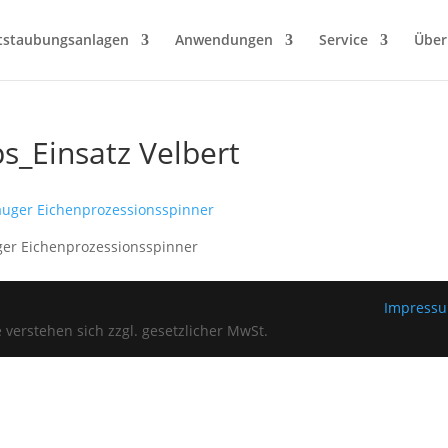
tstaubungsanlagen
Anwendungen
Service
Über
s_Einsatz Velbert
er Eichenprozessionsspinner
Impress
verstehen sich zzgl. gesetzlicher MwSt.