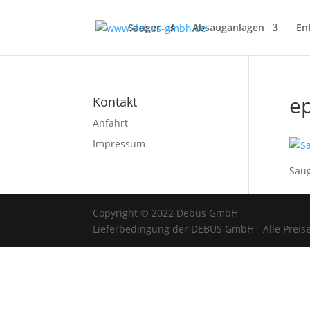
Sauger
Absauganlagen
En
ep
Kontakt
Anfahrt
Impressum
Saug
Copyright © 2022 Debus GmbH
Lieferbedingung der DEBUS GmbH - Alle Preise 