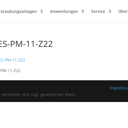
tstaubungsanlagen
Anwendungen
Service
Über
ES-PM-11-Z22
-PM-11-Z22
Impress
verstehen sich zzgl. gesetzlicher MwSt.