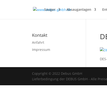
Sauger
Absauganlagen
En
D
Kontakt
Anfahrt
Impressum
DES
Copyright © 2022 Debus GmbH
Lieferbedingung der DEBUS GmbH - Alle Preise 