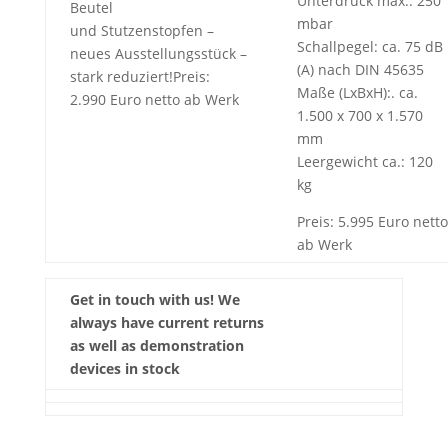
Unterdruck max.: 250
Beutel
mbar
und Stutzenstopfen –
Schallpegel: ca. 75 dB
neues Ausstellungsstück –
(A) nach DIN 45635
stark reduziert!Preis:
Maße (LxBxH):. ca.
2.990 Euro netto ab Werk
1.500 x 700 x 1.570
mm
Leergewicht ca.: 120
kg
Preis: 5.995 Euro netto
ab Werk
Get in touch with us! We
always have current returns
as well as demonstration
devices in stock