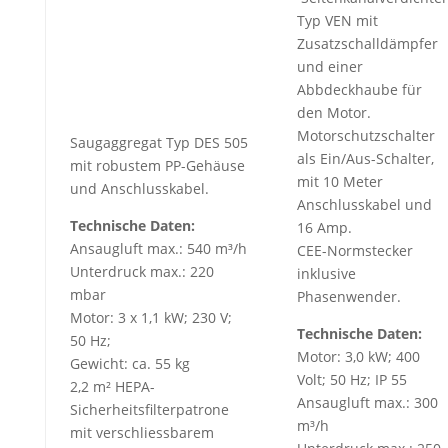
Typ VEN mit
Zusatzschalldämpfer
und einer
Abbdeckhaube für
den Motor.
Motorschutzschalter
Saugaggregat Typ DES 505
als Ein/Aus-Schalter,
mit robustem PP-Gehäuse
mit 10 Meter
und Anschlusskabel.
Anschlusskabel und
Technische Daten:
16 Amp.
Ansaugluft max.: 540 m³/h
CEE-Normstecker
Unterdruck max.: 220
inklusive
mbar
Phasenwender.
Motor: 3 x 1,1 kW; 230 V;
Technische Daten:
50 Hz;
Motor: 3,0 kW; 400
Gewicht: ca. 55 kg
Volt; 50 Hz; IP 55
2,2 m² HEPA-
Ansaugluft max.: 300
Sicherheitsfilterpatrone
m³/h
mit verschliessbarem