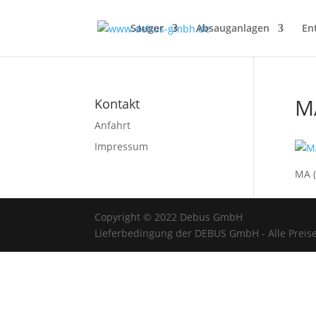
Sauger
Absauganlagen
En
MA
Kontakt
Anfahrt
Impressum
MA (
Copyright © 2022 Debus GmbH
Lieferbedingung der DEBUS GmbH - Alle Preise 