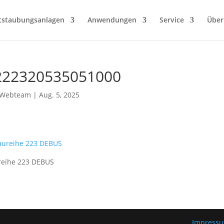
tstaubungsanlagen
Anwendungen
Service
Über
222320535051000
Webteam
|
Aug. 5, 2025
reihe 223 DEBUS
Impress