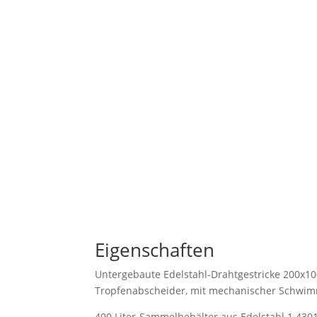
Jetzt kostenlose und u
Anfrage starten!
Eigenschaften
Untergebaute Edelstahl-Drahtgestricke 200x1
Tropfenabscheider, mit mechanischer Schwim
400 Liter-Sammelbehälter aus Edelstahl 1.4301