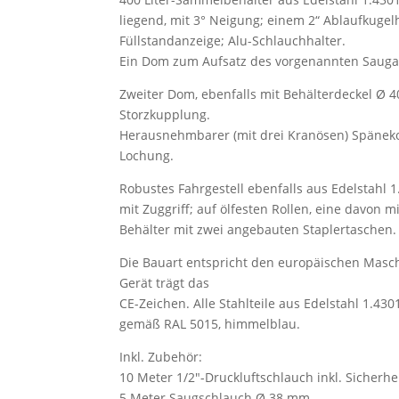
liegend, mit 3° Neigung; einem 2“ Ablaufkugel
Füllstandanzeige; Alu-Schlauchhalter.
Ein Dom zum Aufsatz des vorgenannten Sauga
Zweiter Dom, ebenfalls mit Behälterdeckel Ø 4
Storzkupplung.
Herausnehmbarer (mit drei Kranösen) Späne
Lochung.
Robustes Fahrgestell ebenfalls aus Edelstahl 1
mit Zuggriff; auf ölfesten Rollen, eine davon m
Behälter mit zwei angebauten Staplertaschen.
Die Bauart entspricht den europäischen Masch
Gerät trägt das
CE-Zeichen. Alle Stahlteile aus Edelstahl 1.43
gemäß RAL 5015, himmelblau.
Inkl. Zubehör:
10 Meter 1/2″-Druckluftschlauch inkl. Sicherh
5 Meter Saugschlauch Ø 38 mm