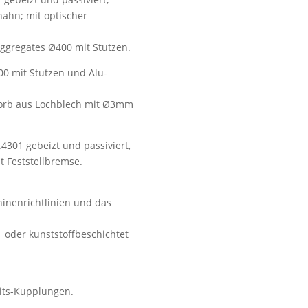
hahn; mit optischer
ggregates Ø400 mit Stutzen.
00 mit Stutzen und Alu-
korb aus Lochblech mit Ø3mm
.4301 gebeizt und passiviert,
it Feststellbremse.
inenrichtlinien und das
01 oder kunststoffbeschichtet
eits-Kupplungen.