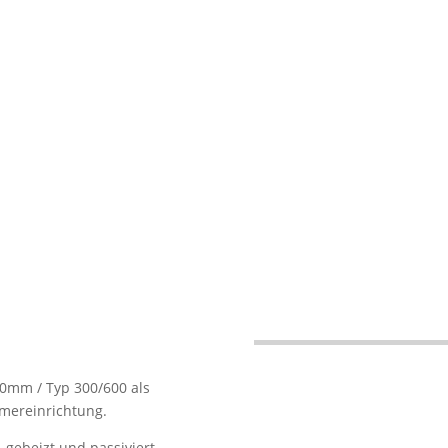
nverbindliche Informationen anf
00mm / Typ 300/600 als
mereinrichtung.
 gebeizt und passiviert,