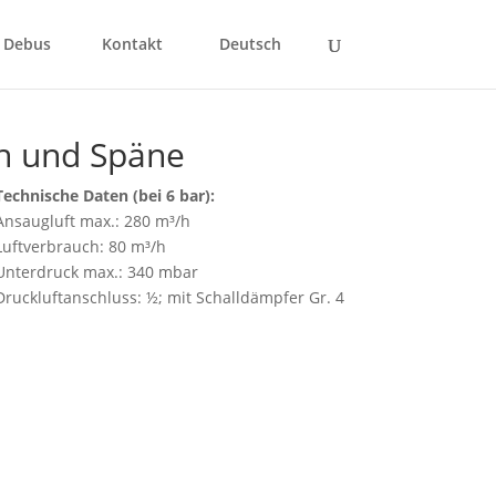
 Debus
Kontakt
Deutsch
en und Späne
Technische Daten (bei 6 bar):
Ansaugluft max.: 280 m³/h
Luftverbrauch: 80 m³/h
Unterdruck max.: 340 mbar
Druckluftanschluss: ½; mit Schalldämpfer Gr. 4