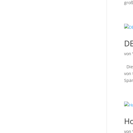
groß
DE
von
Die 
von 
Spän
Ho
von