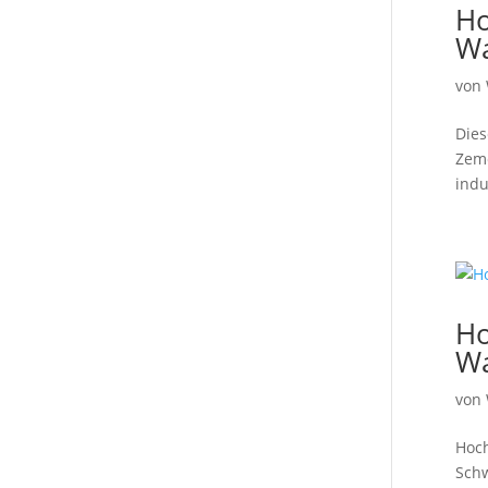
Ho
W
von
Dies
Zeme
indu
Ho
W
von
Hoch
Schw