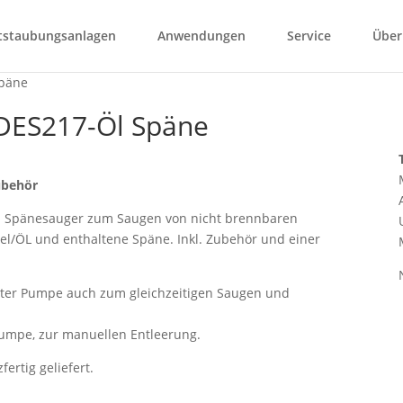
tstaubungsanlagen
Anwendungen
Service
Über
DES217-Öl Späne
ubehör
und Spänesauger zum Saugen von nicht brennbaren
el/ÖL und enthaltene Späne. Inkl. Zubehör und einer
ierter Pumpe auch zum gleichzeitigen Saugen und
umpe, zur manuellen Entleerung.
ertig geliefert.