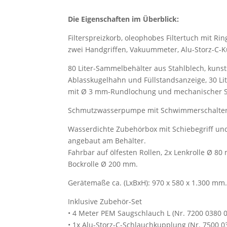
Die Eigenschaften im Überblick:
Filterspreizkorb, oleophobes Filtertuch mit Rin
zwei Handgriffen, Vakuummeter, Alu-Storz-C-
80 Liter-Sammelbehälter aus Stahlblech, kunsts
Ablasskugelhahn und Füllstandsanzeige, 30 Li
mit Ø 3 mm-Rundlochung und mechanischer 
Schmutzwasserpumpe mit Schwimmerschalter, 
Wasserdichte Zubehörbox mit Schiebegriff und
angebaut am Behälter.
Fahrbar auf ölfesten Rollen, 2x Lenkrolle Ø 80
Bockrolle Ø 200 mm.
Gerätemaße ca. (LxBxH): 970 x 580 x 1.300 mm
Inklusive Zubehör-Set
• 4 Meter PEM Saugschlauch L (Nr. 7200 0380 
• 1x Alu-Storz-C-Schlauchkupplung (Nr. 7500 0