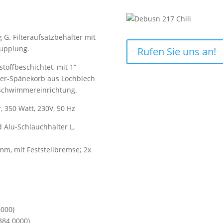
g G. Filteraufsatzbehälter mit
Kupplung.
Rufen Sie uns an!
toffbeschichtet, mit 1“
ter-Spänekorb aus Lochblech
Schwimmereinrichtung.
350 Watt, 230V, 50 Hz
 Alu-Schlauchhalter L,
 mm, mit Feststellbremse; 2x
.
0000)
384 0000)