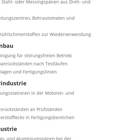
, Stahl- oder Messingspänen aus Dreh- und
itungszentren, Bohrautomaten und
 Kühlschmierstoffen zur Wiederverwendung
enbau
igung für störungsfreien Betrieb
panrückständen nach Testläufen
lagen und Fertigungslinien
rindustrie
ungsstationen in der Motoren- und
nsrückständen an Prüfständen
erstofflecks in Fertigungsbereichen
ustrie
tan- und Aluminiumspänen bei der