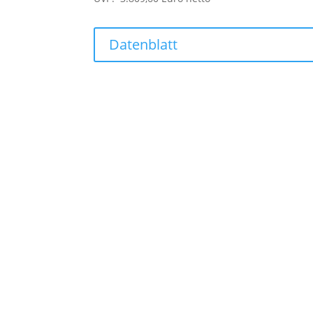
Datenblatt
Jetzt kostenlose und u
Anfrage starten!