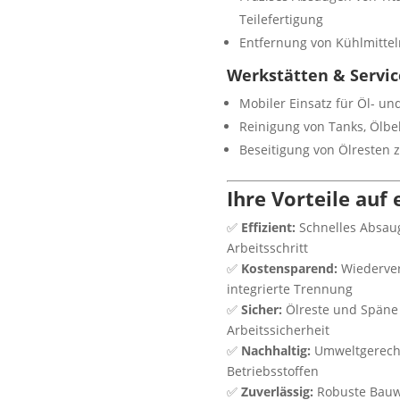
Teilefertigung
Entfernung von Kühlmitte
Werkstätten & Servic
Mobiler Einsatz für Öl- u
Reinigung von Tanks, Ölb
Beseitigung von Ölresten 
Ihre Vorteile auf 
✅
Effizient:
Schnelles Absaug
Arbeitsschritt
✅
Kostensparend:
Wiederver
integrierte Trennung
✅
Sicher:
Ölreste und Späne 
Arbeitssicherheit
✅
Nachhaltig:
Umweltgerecht
Betriebsstoffen
✅
Zuverlässig:
Robuste Bauwe