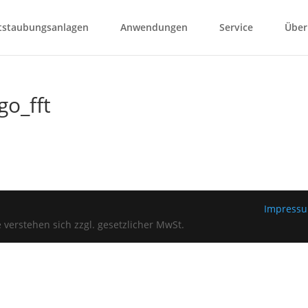
tstaubungsanlagen
Anwendungen
Service
Über
go_fft
Impress
verstehen sich zzgl. gesetzlicher MwSt.