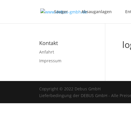
Sauger
Absauganlagen
En
lo
Kontakt
Anfahrt
Impressum
Copyright © 2022 Debus GmbH
Lieferbedingung der DEBUS GmbH - Alle Preise 