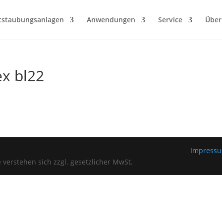
tstaubungsanlagen
Anwendungen
Service
Über
x bl22
Impress
verstehen sich zzgl. gesetzlicher MwSt.