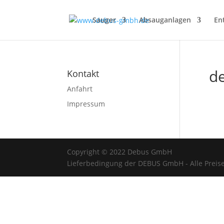
Sauger
Absauganlagen
En
de
Kontakt
Anfahrt
Impressum
Copyright © 2022 Debus GmbH
Lieferbedingung der DEBUS GmbH - Alle Preise 