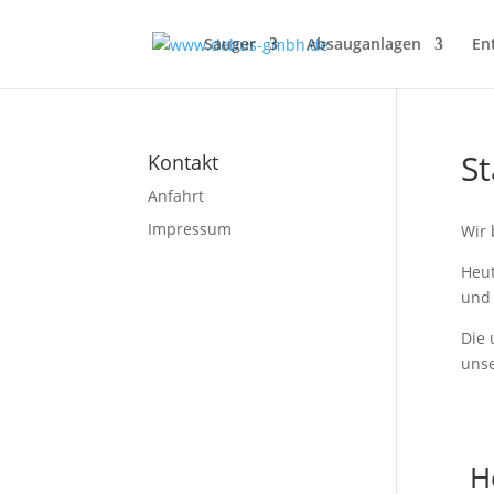
Sauger
Absauganlagen
En
S
Kontakt
Anfahrt
Impressum
Wir 
Heut
und 
Die 
unse
H