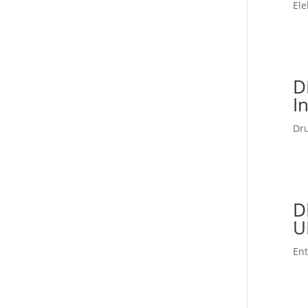
Ele
D
I
Dru
D
U
En