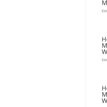
M
Ele
H
M
W
Ele
H
M
W