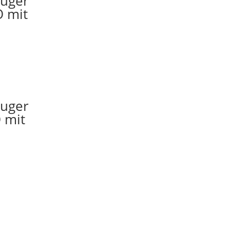
auger
 mit
auger
 mit