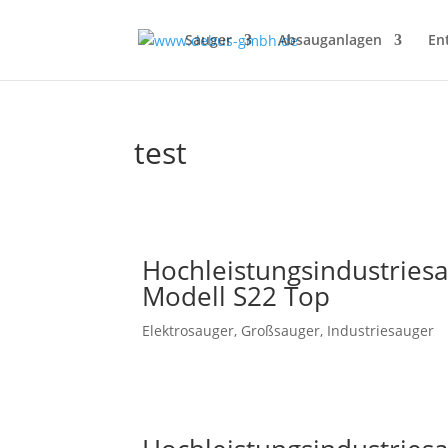
Sauger
Absauganlagen
En
test
Hochleistungsindustries
Modell S22 Top
Elektrosauger
,
Großsauger
,
Industriesauger