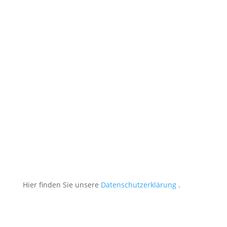
Nachricht
Datenschutz akzeptiert
Datenschutz akzeptiert
Ich habe die Datenschutzerklärung gelesen und
stimme der Übermittlung von Daten zu.
Absenden
Hier finden Sie unsere
Datenschutzerklärung
.