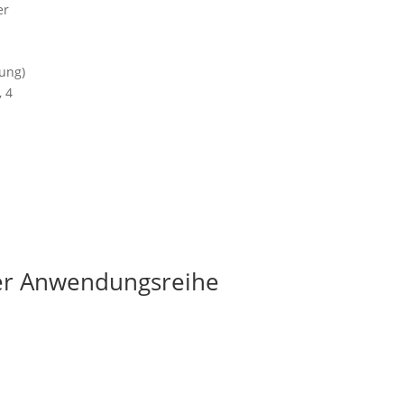
er
gung)
, 4
ser Anwendungsreihe