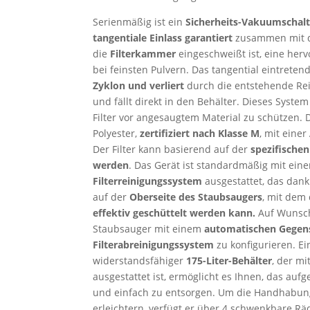
Serienmäßig ist ein
Sicherheits-Vakuumschalt
tangentiale Einlass garantiert
zusammen mit
die
Filterkammer
eingeschweißt ist, eine herv
bei feinsten Pulvern. Das tangential eintretend
Zyklon und verliert
durch die entstehende Re
und fällt direkt in den Behälter. Dieses System
Filter vor angesaugtem Material zu schützen.
Polyester,
zertifiziert nach Klasse M
, mit einer
Der Filter kann basierend auf der
spezifische
werden
. Das Gerät ist standardmäßig mit ei
Filterreinigungssystem
ausgestattet, das dank
auf der
Oberseite des Staubsaugers
, mit dem
effektiv geschüttelt werden kann.
Auf Wunsch 
Staubsauger mit einem
automatischen
Gegen
Filterabreinigungssystem
zu konfigurieren. Ei
widerstandsfähiger
175-Liter-Behälter
, der m
ausgestattet ist, ermöglicht es Ihnen, das au
und einfach zu entsorgen. Um die Handhabu
erleichtern, verfügt er über 4 schwenkbare Räd