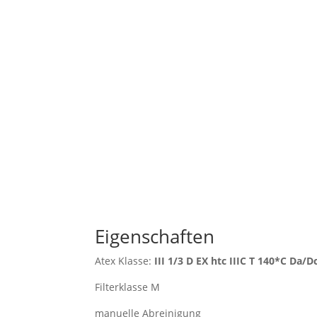
Jetzt kostenlose und u
Anfrage starten!
Eigenschaften
Atex Klasse:
III 1/3 D EX htc IIIC T 140*C Da/D
Filterklasse M
manuelle Abreinigung