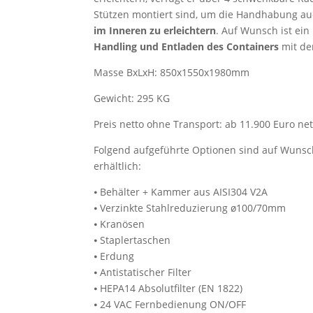
Stützen montiert sind, um die Handhabung a
im Inneren zu erleichtern
. Auf Wunsch ist ein
Handling und Entladen des Containers
mit de
Masse BxLxH: 850x1550x1980mm
Gewicht: 295 KG
Preis netto ohne Transport: ab 11.900 Euro net
Folgend aufgeführte Optionen sind auf Wuns
erhältlich:
⦁ Behälter + Kammer aus AISI304 V2A
⦁ Verzinkte Stahlreduzierung ø100/70mm
⦁ Kranösen
⦁ Staplertaschen
⦁ Erdung
⦁ Antistatischer Filter
⦁ HEPA14 Absolutfilter (EN 1822)
⦁ 24 VAC Fernbedienung ON/OFF