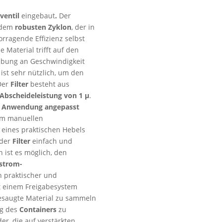
ventil
eingebaut
.
Der
 dem
robusten Zyklon
, der in
orragende Effizienz selbst
e Material trifft auf den
ibung an Geschwindigkeit
 ist sehr nützlich, um den
 Der
Filter
besteht aus
Abscheideleistung von 1 µ
.
n Anwendung angepasst
nem manuellen
 eines praktischen Hebels
 der
Filter
einfach und
ist es möglich, den
strom-
n praktischer und
it einem Freigabesystem
fgesaugte Material zu sammeln
ng des
Containers
zu
er, die auf verstärkten