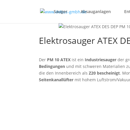
Sauger
Absauganlagen
En
Elektrosauger ATEX D
Der
PM 10 ATEX
ist ein
Industriesauger
der gr
Bedingungen
und mit schweren Materialien zu
die den Innenbereich als
Z20 bescheinigt
. Mon
Seitenkanallüfter
mit hohem Luftstrom/Vakuum