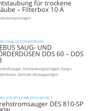
ntstaubung für trockene
täube – Filterbox 10 A
tstaubungsanlagen
EBUS SAUG- UND
ÖRDERDÜSEN DDS 60 – DDS
3
ckluftsauger
,
Entstaubungsanlagen
,
Saug-/
rderdüsen
,
Zentrale Absauganlagen
rehstromsauger DES 810-SP
 KW