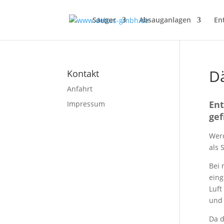
Sauger
Absauganlagen
En
D
Kontakt
Anfahrt
Ent
Impressum
gef
Werd
als 
Bei 
eing
Luft
und 
Da d