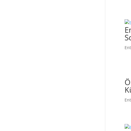
E
S
En
Ö
K
En