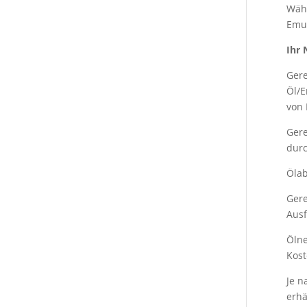
Währ
Emul
Ihr 
Gere
Öl/E
von 
Gere
durc
Ölab
Gere
Ausf
Ölne
Kost
Je n
erhä