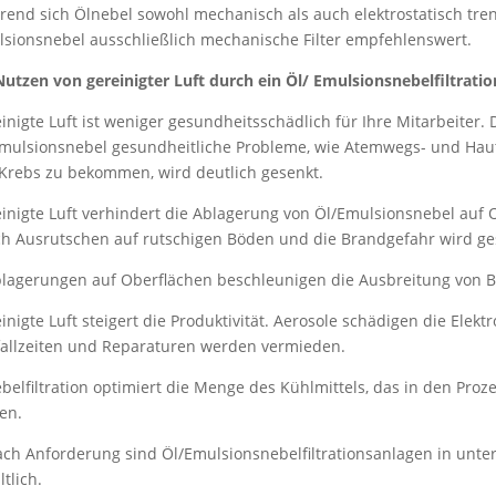
end sich Ölnebel sowohl mechanisch als auch elektrostatisch tren
sionsnebel ausschließlich mechanische Filter empfehlenswert.
Nutzen von gereinigter Luft durch ein Öl/ Emulsionsnebelfiltration
inigte Luft ist weniger gesundheitsschädlich für Ihre Mitarbeiter.
mulsionsnebel gesundheitliche Probleme, wie Atemwegs- und Hau
Krebs zu bekommen, wird deutlich gesenkt.
inigte Luft verhindert die Ablagerung von Öl/Emulsionsnebel auf O
h Ausrutschen auf rutschigen Böden und die Brandgefahr wird ge
lagerungen auf Oberflächen beschleunigen die Ausbreitung von 
inigte Luft steigert die Produktivität. Aerosole schädigen die Ele
allzeiten und Reparaturen werden vermieden.
belfiltration optimiert die Menge des Kühlmittels, das in den Pro
en.
ach Anforderung sind Öl/Emulsionsnebelfiltrationsanlagen in unte
ltlich.