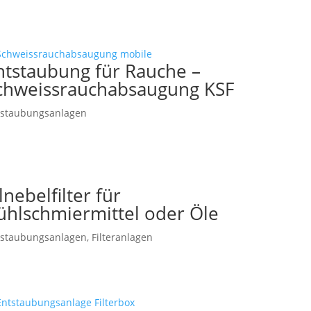
ntstaubung für Rauche –
chweissrauchabsaugung KSF
tstaubungsanlagen
lnebelfilter für
ühlschmiermittel oder Öle
tstaubungsanlagen
,
Filteranlagen