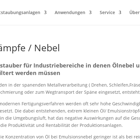
tstaubungsanlagen
Anwendungen
Service
Über
ämpfe / Nebel
stauber für Industriebereiche in denen Ölnebel
iltert werden müssen
en in der spanenden Metallverarbeitung ( Drehen, Schleifen,Fräs
Schmierung oder zum Wegtransport der Späne eingesetzt, entsteht
modernen Fertigungsverfahren werden oft sehr hohe Geschwindigk
esetzt. Die dabei entstehenden, extrem kleinen Öl/ Emulsionströpfc
 in die Umgebungsluft, hat das negative Auswirkungen auf die Gesu
die Produktivität und Rentabilität der Produktionsanlagen.
ie Konzentration von Öl bei Emulsionsnebel geringer ist als bei rei