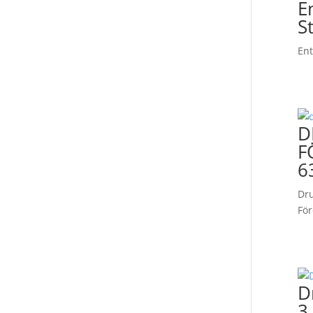
E
S
En
D
F
6
Dru
Fö
D
3