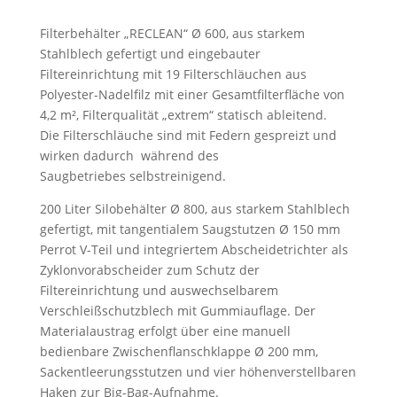
Filterbehälter „RECLEAN“ Ø 600
, aus starkem
Stahlblech gefertigt und eingebauter
Filtereinrichtung mit 19 Filterschläuchen aus
Polyester-Nadelfilz mit einer Gesamtfilterfläche von
4,2 m², Filterqualität „extrem“ statisch ableitend.
Die Filterschläuche sind mit Federn gespreizt und
wirken dadurch während des
Saugbetriebes
selbstreinigend.
200 Liter Silobehälter Ø 800
, aus starkem Stahlblech
gefertigt, mit tangentialem Saugstutzen Ø 150 mm
Perrot V-Teil und integriertem Abscheidetrichter als
Zyklonvorabscheider zum Schutz der
Filtereinrichtung und auswechselbarem
Verschleißschutzblech mit Gummiauflage. Der
Materialaustrag erfolgt über eine manuell
bedienbare Zwischenflanschklappe Ø 200 mm,
Sackentleerungsstutzen und vier höhenverstellbaren
Haken zur Big-Bag-Aufnahme.