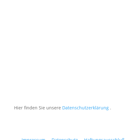
Nachricht
Datenschutz akzeptiert
Datenschutz akzeptiert
Ich habe die Datenschutzerklärung gelesen und
stimme der Übermittlung von Daten zu.
Absenden
Hier finden Sie unsere
Datenschutzerklärung
.
Impressum
Datenschutz
Haftungsausschluß