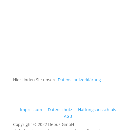
Nachricht
Datenschutz akzeptiert
Datenschutz akzeptiert
Ich habe die Datenschutzerklärung gelesen und
stimme der Übermittlung von Daten zu.
Absenden
Hier finden Sie unsere
Datenschutzerklärung
.
Impressum
Datenschutz
Haftungsausschluß
AGB
Copyright © 2022 Debus GmbH