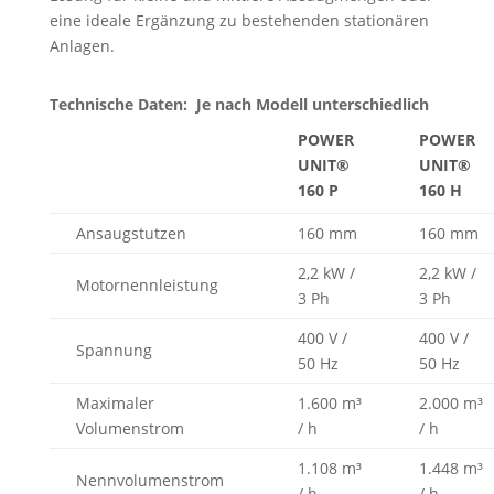
eine ideale Ergänzung zu bestehenden stationären
Anlagen.
Technische Daten: Je nach Modell unterschiedlich
POWER
POWER
UNIT®
UNIT®
160 P
160 H
Ansaugstutzen
160 mm
160 mm
2,2 kW /
2,2 kW /
Motornennleistung
3 Ph
3 Ph
400 V /
400 V /
Spannung
50 Hz
50 Hz
Maximaler
1.600 m³
2.000 m³
Volumenstrom
/ h
/ h
1.108 m³
1.448 m³
Nennvolumenstrom
/ h
/ h