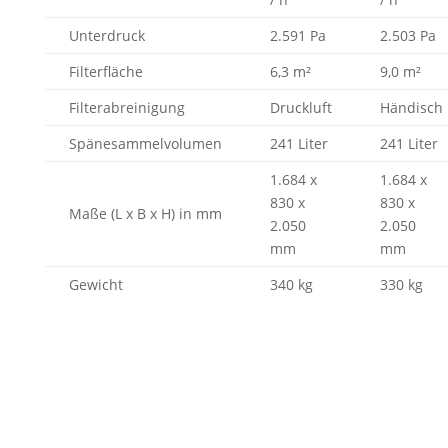
Unterdruck
2.591 Pa
2.503 Pa
Filterfläche
6,3 m²
9,0 m²
Filterabreinigung
Druckluft
Händisch
Spänesammelvolumen
241 Liter
241 Liter
1.684 x
1.684 x
830 x
830 x
Maße (L x B x H) in mm
2.050
2.050
mm
mm
Gewicht
340 kg
330 kg