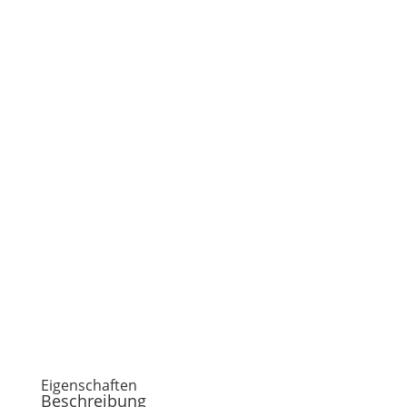
Jetzt kostenlose und
unverbindliche
Informationen
anfordern...
Anfrage starten!
Eigenschaften
Beschreibung