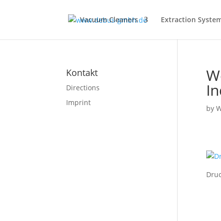
Vacuum Cleaners
Extraction Syste
We
Kontakt
In
Directions
Imprint
by
W
Druc